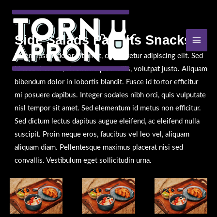
Skip
to
content
Side Salads Parfaits Snacks
MAI
MEN
Lorem ipsum dolor sit amet, consectetur adipiscing elit. Sed
id arcu rhoncus, viverra neque mollis, volutpat justo. Aliquam
bibendum dolor in lobortis blandit. Fusce id tortor efficitur
mi posuere dapibus. Integer sodales nibh orci, quis vulputate
nisl tempor sit amet. Sed elementum id metus non efficitur.
Sed dictum lectus dapibus augue eleifend, ac eleifend nulla
suscipit. Proin neque eros, faucibus vel leo vel, aliquam
aliquam diam. Pellentesque maximus placerat nisi sed
convallis. Vestibulum eget sollicitudin urna.